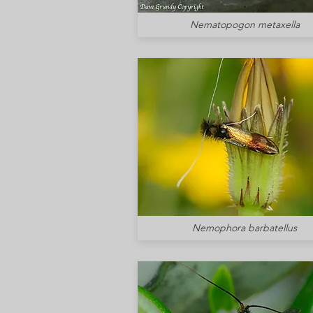
Nematopogon metaxella
Nemophora barbatellus