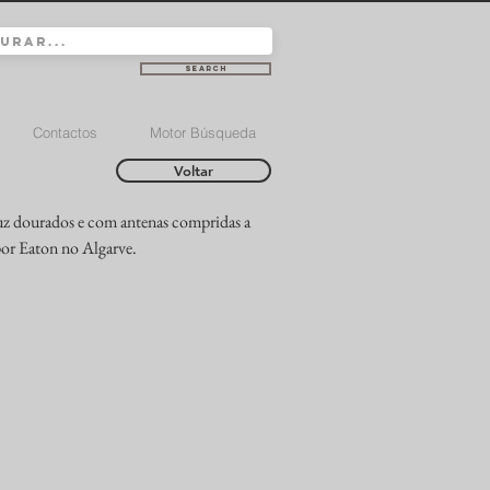
Search
Contactos
Motor Búsqueda
Voltar
luz dourados e com antenas compridas a
por Eaton no Algarve.