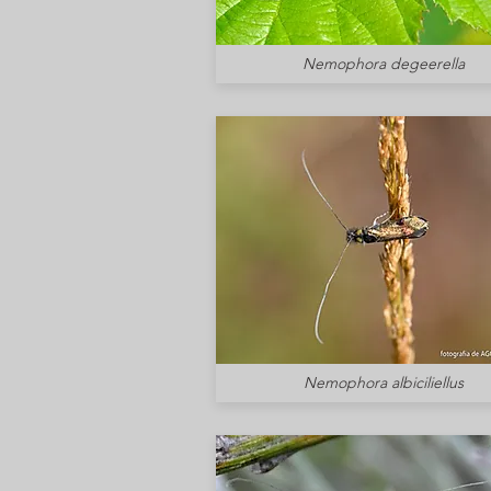
Nemophora degeerella
Nemophora albiciliellus