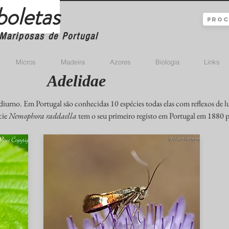
boletas
Mariposas de Portugal
Micros
Madeira
Azores
Biologia
Links
Adelidae
diurno. Em Portugal são conhecidas 10 espécies todas elas com reflexos de 
cie
Nemophora raddaella
tem o seu primeiro registo em Portugal em 1880 