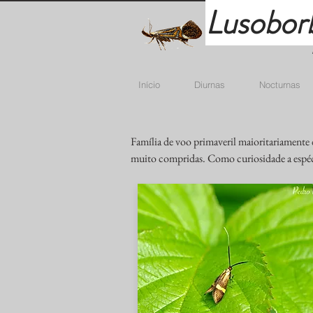
Lusobor
Início
Diurnas
Nocturnas
Família de voo primaveril maioritariamente 
muito compridas. Como curiosidade a espé