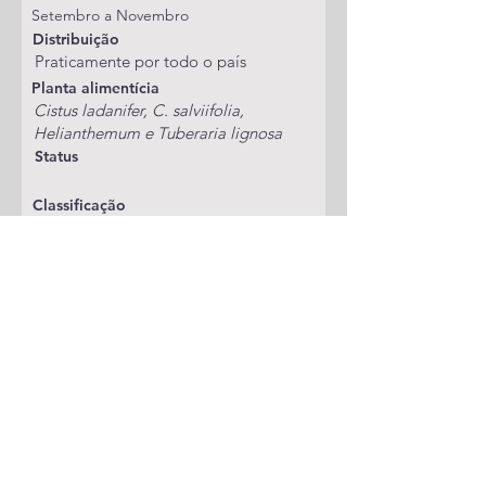
Setembro a Novembro
Distribuição
Praticamente por todo o país
Planta alimentícia
Cistus ladanifer, C. salviifolia,
Helianthemum e Tuberaria lignosa
Status
Classificação
Incurvariidae/Crinopteryginae
Publicações
A adicionar
Notas
Espécie anterior
Espécie seguinte
Voltar
© 2026 por Pedro Pires. Com apoio
Wix.com