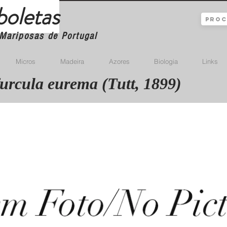
boletas
Mariposas de Portugal
Micros
Madeira
Azores
Biologia
Links
furcula eurema (Tutt, 1899)