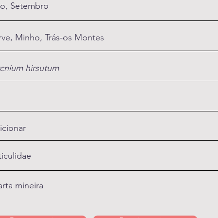
o, Setembro
rve, Minho, Trás-os Montes
cnium hirsutum
icionar
iculidae
rta mineira