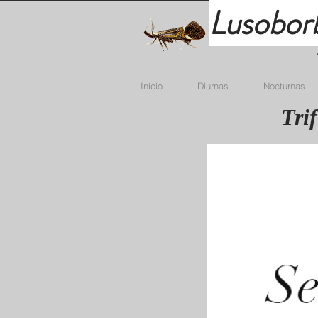
Lusobor
Início
Diurnas
Nocturnas
Tri