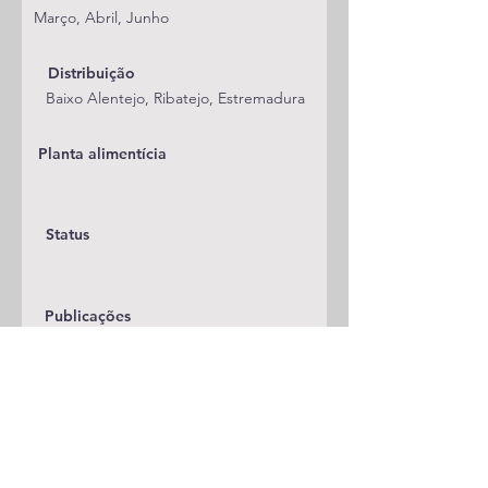
Março, Abril, Junho
Distribuição
Baixo Alentejo, Ribatejo, Estremadura
Planta alimentícia
Status
Publicações
A adicionar
Classificação
Opostegidae/Oposteginae
Notas