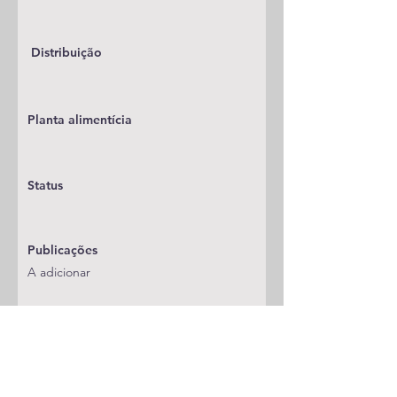
Distribuição
Planta alimentícia
Status
Publicações
A adicionar
Classificação
Tortricidae
Notas