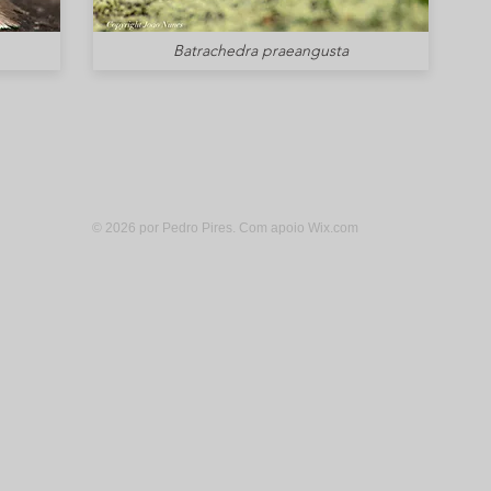
Batrachedra praeangusta
© 2026 por Pedro Pires. Com apoio
Wix.com