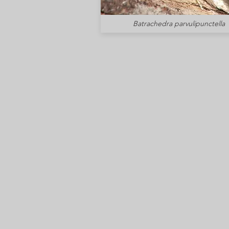
Batrachedra parvulipunctella