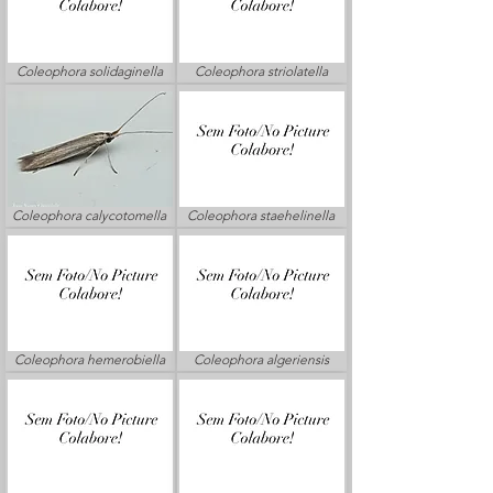
Coleophora solidaginella
Coleophora striolatella
Coleophora calycotomella
Coleophora staehelinella
Coleophora hemerobiella
Coleophora algeriensis