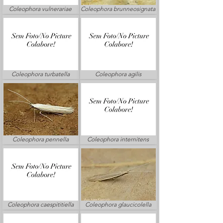
Coleophora vulnerariae
Coleophora brunneosignata
Coleophora turbatella
Coleophora agilis
Coleophora pennella
Coleophora internitens
Coleophora caespititiella
Coleophora glaucicolella