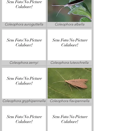
Coleophora auroguttella
Coleophora albella
Coleophora zernyi
Coleophora luteochrella
Coleophora gryphipennella
Coleophora flavipennella