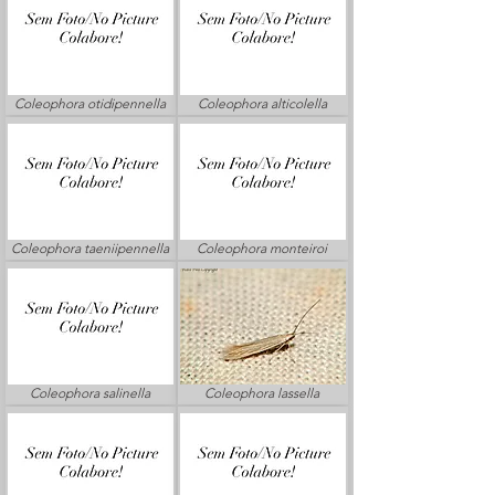
Coleophora otidipennella
Coleophora alticolella
Coleophora taeniipennella
Coleophora monteiroi
Coleophora salinella
Coleophora lassella