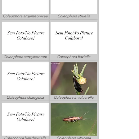
Coleophora argenteonivea
Coleophora struella
Coleophora serpylletorum
Coleophora flaviella
Coleophora changaica
Coleophora involucrella
Coleophora helichrysiella
Coleophora vibicella