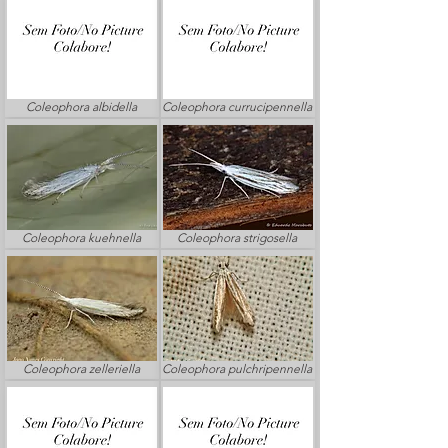
Coleophora albidella
Coleophora currucipennella
Coleophora kuehnella
Coleophora strigosella
Coleophora zelleriella
Coleophora pulchripennella