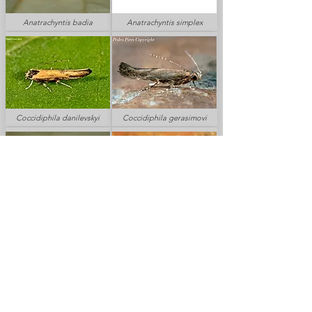
Anatrachyntis badia
Anatrachyntis simplex
Coccidiphila danilevskyi
Coccidiphila gerasimovi
Eteobalea beata
Eteobalea intermediella
Eteobalea sumptuosella
Eteobalea isabellella