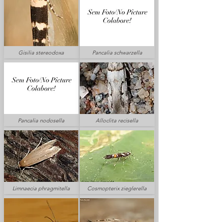
Gisilia stereodoxa
Pancalia schwarzella
Pancalia nodosella
Alloclita recisella
Limnaecia phragmitella
Cosmopterix zieglerella