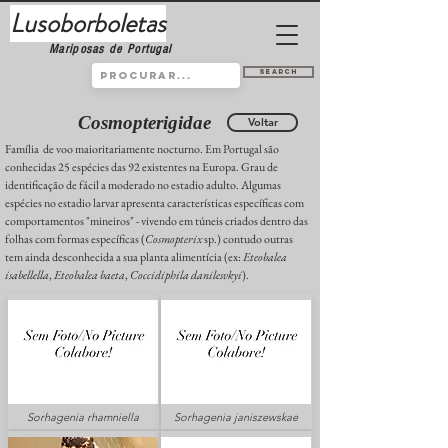
Lusoborboletas
Mariposas de Portugal
Search
Cosmopterigidae
Voltar
Família de voo maioritariamente nocturno. Em Portugal são
conhecidas 25 espécies das 92 existentes na Europa. Grau de
identificação de fácil a moderado no estadio adulto. Algumas
espécies no estadio larvar apresenta características específicas com
comportamentos "mineiros" - vivendo em túneis criados dentro das
folhas com formas específicas (
Cosmopterix
sp.) contudo outras
tem ainda desconhecida a sua planta alimentícia (ex:
Eteobalea
isabellella
,
Eteobalea baeta
,
Coccidiphila danilesvkyi
).
Sorhagenia rhamniella
Sorhagenia janiszewskae