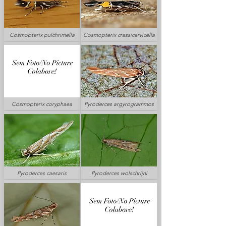
Cosmopterix pulchrimella
Cosmopterix crassicervicella
Cosmopterix coryphaea
Pyroderces argyrogrammos
Pyroderces caesaris
Pyroderces wolschrijni