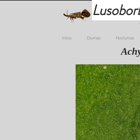
Lusobor
Início
Diurnas
Nocturnas
Achy