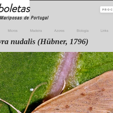
boletas
Mariposas de Portugal
Micros
Madeira
Azores
Biologia
Links
ra nudalis (Hübner, 1796)