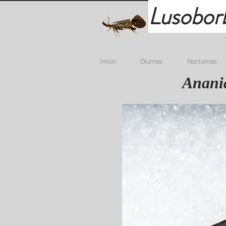
Lusobor
Início
Diurnas
Nocturnas
Anania