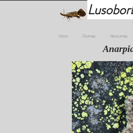
Lusobor
Início
Diurnas
Nocturnas
Anarpia