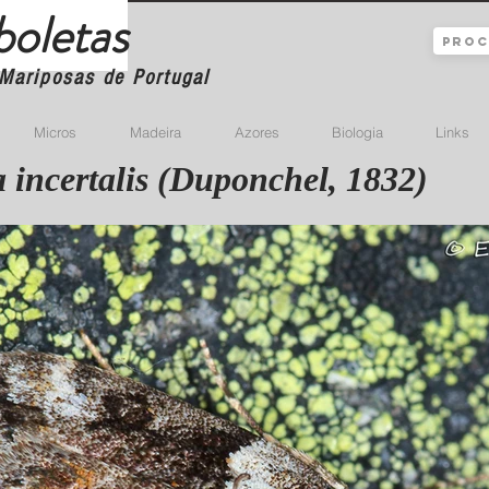
boletas
Mariposas de Portugal
Micros
Madeira
Azores
Biologia
Links
 incertalis (Duponchel, 1832)