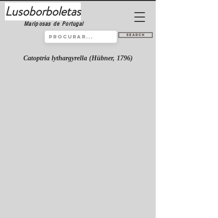
Lusoborboletas
Mariposas de Portugal
Search
Catoptria lythargyrella (Hübner, 1796)