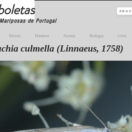
boletas
Mariposas de Portugal
Micros
Madeira
Azores
Biologia
Links
chia culmella (Linnaeus, 1758)