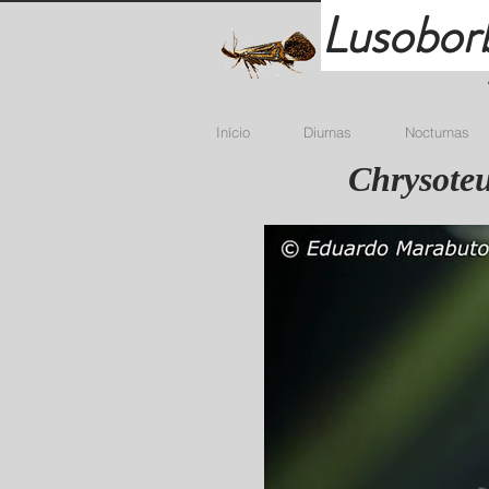
Lusobor
Início
Diurnas
Nocturnas
Chrysoteu