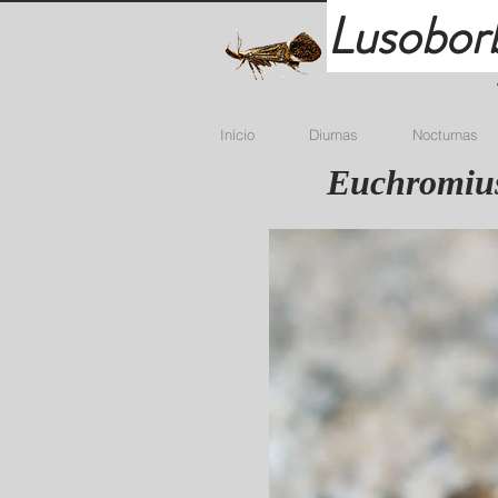
Lusobor
Início
Diurnas
Nocturnas
Euchromius