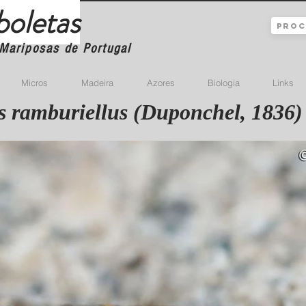
boletas
Mariposas de Portugal
Micros
Madeira
Azores
Biologia
Links
 ramburiellus (Duponchel, 1836)