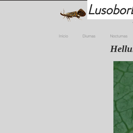
Lusobor
Início
Diurnas
Nocturnas
Hellu