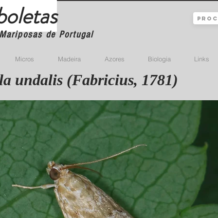
boletas
Mariposas de Portugal
Micros
Madeira
Azores
Biologia
Links
la undalis (Fabricius, 1781)