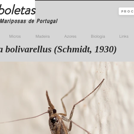
boletas
Mariposas de Portugal
Micros
Madeira
Azores
Biologia
Links
a bolivarellus (Schmidt, 1930)