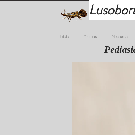
Lusobor
Início
Diurnas
Nocturnas
Pediasi