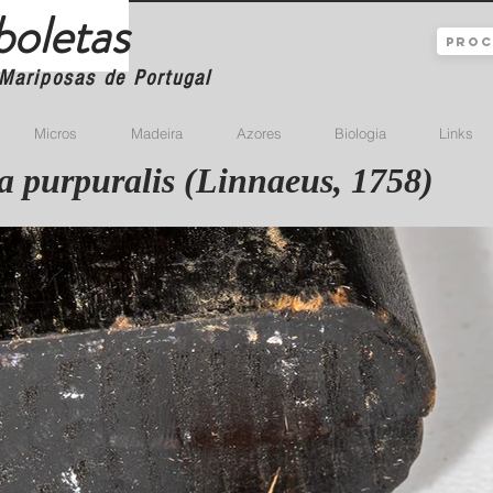
boletas
Mariposas de Portugal
Micros
Madeira
Azores
Biologia
Links
a purpuralis (Linnaeus, 1758)