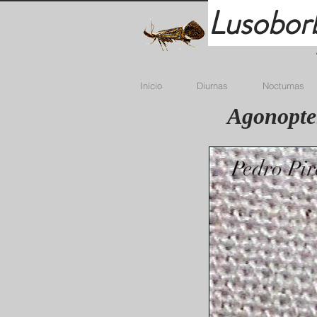
Lusobor
Início
Diurnas
Nocturnas
Agonopter