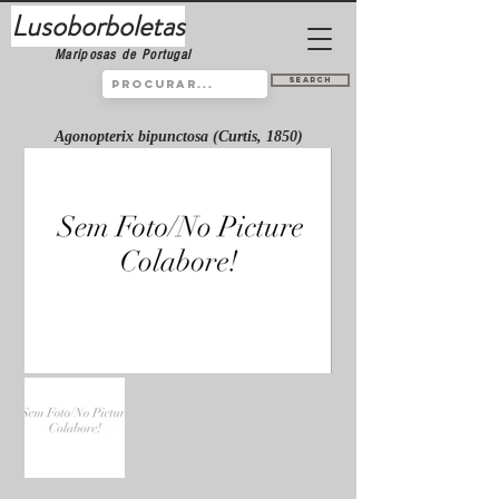
Lusoborboletas
Mariposas de Portugal
Search
Agonopterix bipunctosa (Curtis, 1850)