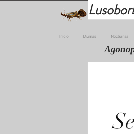
Lusobor
Início
Diurnas
Nocturnas
Agonopt