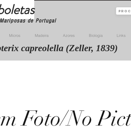
boletas
Mariposas de Portugal
Micros
Madeira
Azores
Biologia
Links
erix capreolella (Zeller, 1839)