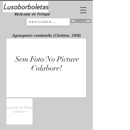
Lusoborboletas
Mariposas de Portugal
Search
Agonopterix vendettella (Chrétien, 1908)