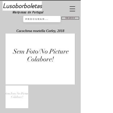
Lusoborboletas
Mariposas de Portugal
Search
Cacochroa rosetella Corley, 2018