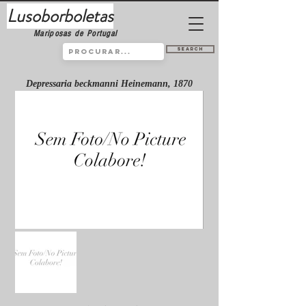
Lusoborboletas
Mariposas de Portugal
Search
Depressaria beckmanni Heinemann, 1870