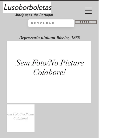
Lusoborboletas
Mariposas de Portugal
Search
Depressaria ululana Rössler, 1866