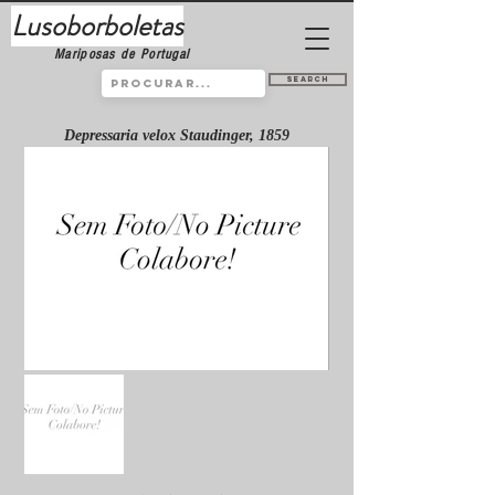
Lusoborboletas
Mariposas de Portugal
Search
Depressaria velox Staudinger, 1859