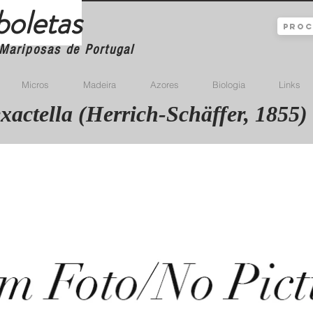
boletas
Mariposas de Portugal
Micros
Madeira
Azores
Biologia
Links
exactella (Herrich-Schäffer, 1855)