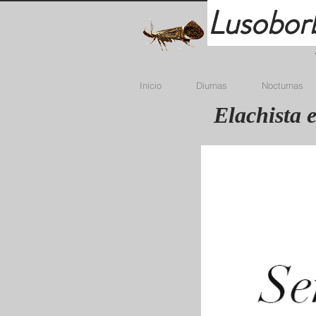
Lusobor
Início
Diurnas
Nocturnas
Elachista 