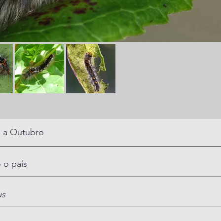
 a Outubro
 o país
us