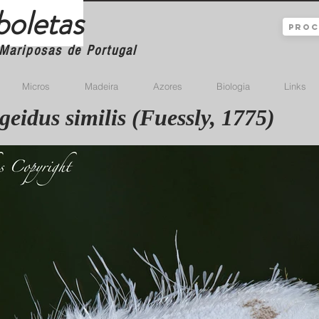
boletas
Mariposas de Portugal
Micros
Madeira
Azores
Biologia
Links
eidus similis (Fuessly, 1775)