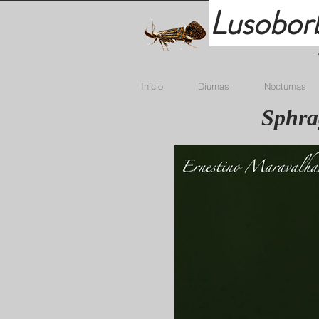
Lusobor
Início
Diurnas
Nocturnas
Sphrag