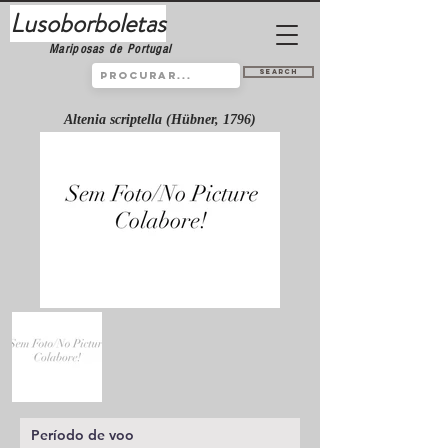
Lusoborboletas
Mariposas de Portugal
Search
Altenia scriptella (Hübner, 1796)
Período de voo