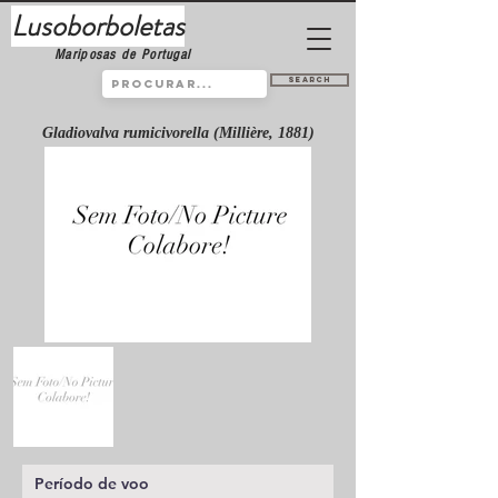
Lusoborboletas
Mariposas de Portugal
Search
Gladiovalva rumicivorella (Millière, 1881)
Período de voo