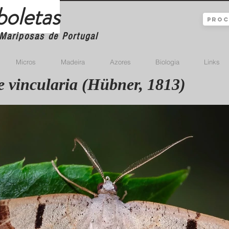
boletas
Mariposas de Portugal
Micros
Madeira
Azores
Biologia
Links
e vincularia (Hübner, 1813)