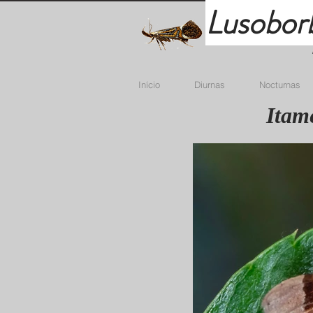
Lusobor
Início
Diurnas
Nocturnas
Itam