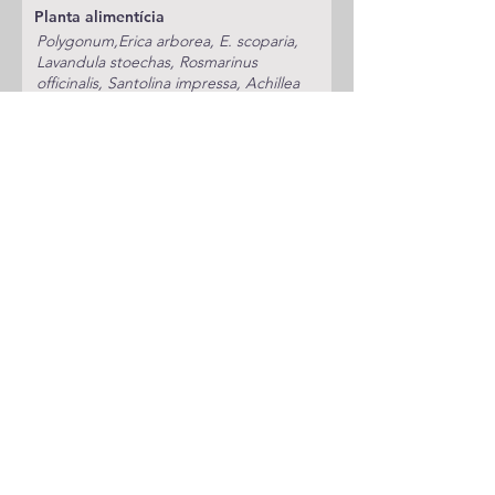
Planta alimentícia
Polygonum,Erica arborea, E. scoparia,
Lavandula stoechas, Rosmarinus
officinalis, Santolina impressa, Achillea
ageratum, Urginea maritima
Status
Comum
Publicações
A adicionar
Notas
Espécie anterior
Espécie seguinte
Voltar