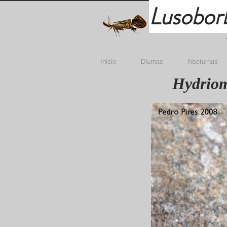
Lusobor
Início
Diurnas
Nocturnas
Hydriom