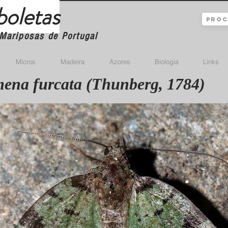
boletas
Mariposas de Portugal
Micros
Madeira
Azores
Biologia
Links
ena furcata (Thunberg, 1784)