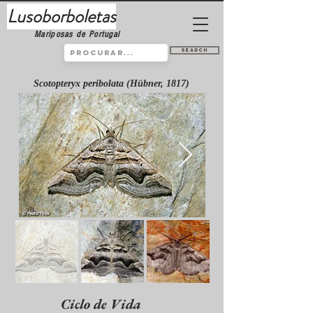
Lusoborboletas
Mariposas de Portugal
Search
Scotopteryx peribolata (Hübner, 1817)
Ciclo de Vida