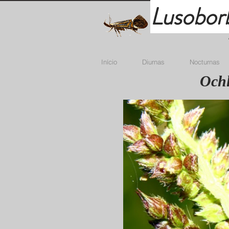
Lusobor
Início
Diurnas
Nocturnas
Ochl