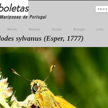
boletas
Mariposas de Portugal
Micros
Madeira
Azores
Biologia
Links
odes sylvanus (Esper, 1777)