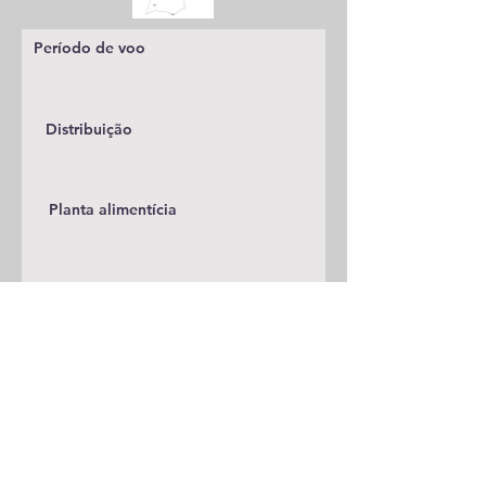
Período de voo
Distribuição
Planta alimentícia
Status
Publicações
A adicionar
Classificação
Lycaenidae