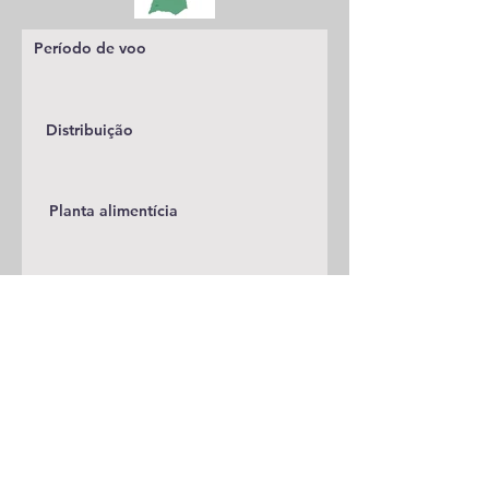
Período de voo
Distribuição
Planta alimentícia
Status
Publicações
A adicionar
Classificação
Lycaenidae