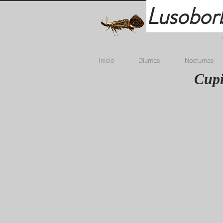
Lusobor
Início
Diurnas
Nocturnas
Cupi