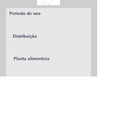
Período de voo
Distribuição
Planta alimentícia
Status
Publicações
A adicionar
Classificação
Lycaenidae