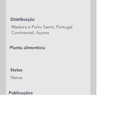
Distribuição
Madeira e Porto Santo, Portugal
Continental, Açores
Planta alimentícia
Status
Nativa
Publicações
A adicionar
Classificação
Noctuidae/Hadeninae/Leucaniini