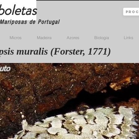
boletas
Mariposas de Portugal
Micros
Madeira
Azores
Biologia
Links
sis muralis (Forster, 1771)