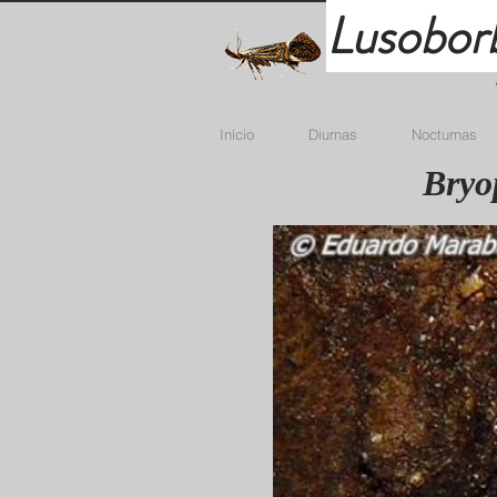
Lusobor
Início
Diurnas
Nocturnas
Bryop