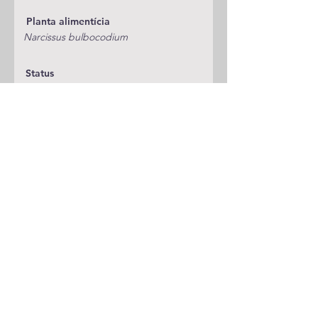
Planta alimentícia
Narcissus bulbocodium
Status
Publicações
A adicionar
Classificação
Noctuidae/Noctuinae/Xylenini
Notas
Espécie anterior
Espécie seguinte