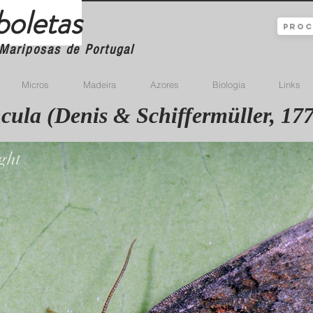
boletas
Mariposas de Portugal
Micros
Madeira
Azores
Biologia
Links
ncula (Denis & Schiffermüller, 17