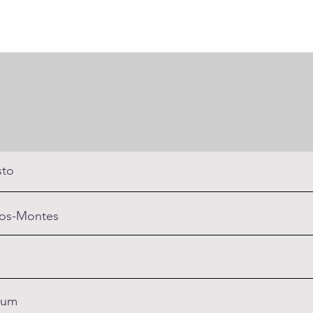
sto
-os-Montes
um