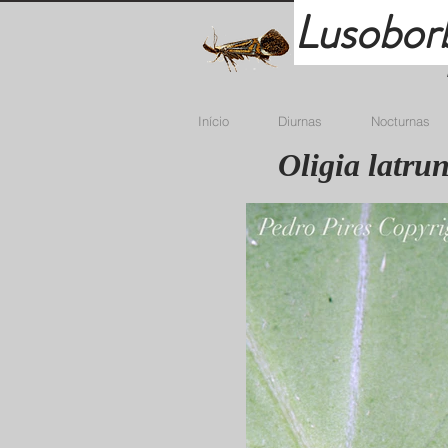
Lusobor
Início
Diurnas
Nocturnas
Oligia latru