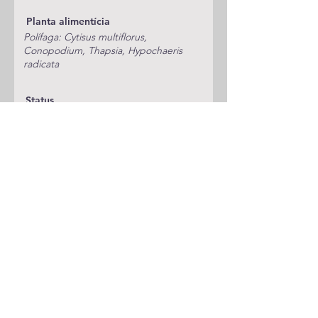
Planta alimentícia
Polífaga: Cytisus multiflorus,
Conopodium, Thapsia, Hypochaeris
radicata
Status
Publicações
A adicionar
Classificação
Noctuidae/Noctuinae/Xylenini
Notas
spp. meridionalis
Espécie anterior
Espécie seguinte