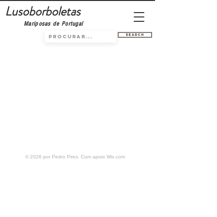
Lusoborboletas
Mariposas de Portugal
Search
© 2026 por Pedro Pires. Com apoio
Wix.com