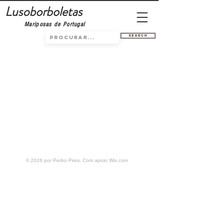
Lusoborboletas
Mariposas de Portugal
Search
© 2026 por Pedro Pires. Com apoio
Wix.com