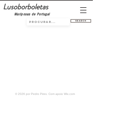
Lusoborboletas
Mariposas de Portugal
Search
© 2026 por Pedro Pires. Com apoio
Wix.com