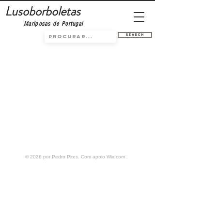
Lusoborboletas
Mariposas de Portugal
Search
© 2026 por Pedro Pires. Com apoio
Wix.com