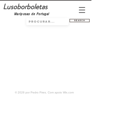
Lusoborboletas
Mariposas de Portugal
Search
© 2026 por Pedro Pires. Com apoio
Wix.com