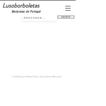
Lusoborboletas
Mariposas de Portugal
Search
© 2026 por Pedro Pires. Com apoio
Wix.com