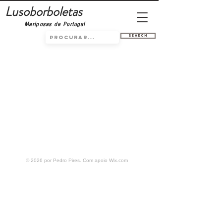
Lusoborboletas
Mariposas de Portugal
Search
© 2026 por Pedro Pires. Com apoio
Wix.com